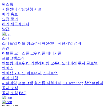
원스톱
지원센터
상담신청
시설
예약
홍보
요청
문의
하기
세금계산서
발급
소개
스타트업 허브
창조경제혁신센터
지원기업 성과
공간
허브존
오피스존
코워킹존
메이커존
프로그램소개
멘토링·네트워킹
엑셀레이팅
오픈이노베이션
투자
글로벌
멤버스
멤버십 가이드
파트너사
스타트업
예약·신청
시설예약
프로그램
원스톱 지원센터
3D TechShop
창업캘린더
공지·소식
공지
소식
FAQ