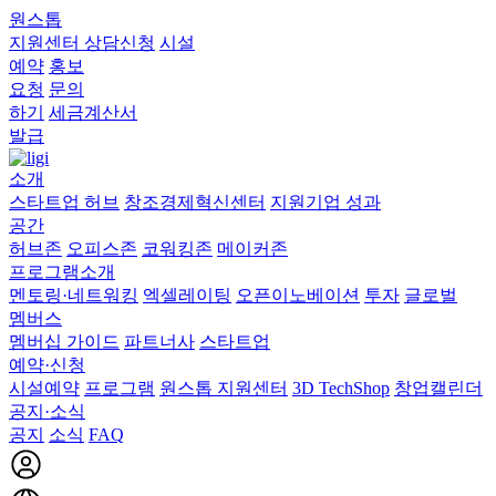
원스톱
지원센터
상담신청
시설
예약
홍보
요청
문의
하기
세금계산서
발급
소개
스타트업 허브
창조경제혁신센터
지원기업 성과
공간
허브존
오피스존
코워킹존
메이커존
프로그램소개
멘토링·네트워킹
엑셀레이팅
오픈이노베이션
투자
글로벌
멤버스
멤버십 가이드
파트너사
스타트업
예약·신청
시설예약
프로그램
원스톱 지원센터
3D TechShop
창업캘린더
공지·소식
공지
소식
FAQ