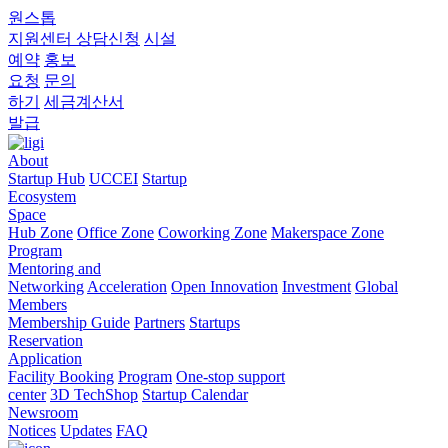
원스톱
지원센터
상담신청
시설
예약
홍보
요청
문의
하기
세금계산서
발급
About
Startup Hub
UCCEI
Startup
Ecosystem
Space
Hub Zone
Office Zone
Coworking Zone
Makerspace Zone
Program
Mentoring and
Networking
Acceleration
Open Innovation
Investment
Global
Members
Membership Guide
Partners
Startups
Reservation
Application
Facility Booking
Program
One-stop support
center
3D TechShop
Startup Calendar
Newsroom
Notices
Updates
FAQ