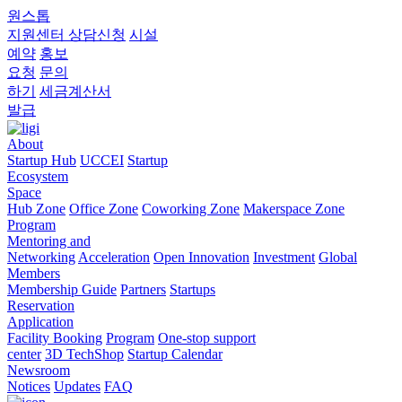
원스톱
지원센터
상담신청
시설
예약
홍보
요청
문의
하기
세금계산서
발급
About
Startup Hub
UCCEI
Startup
Ecosystem
Space
Hub Zone
Office Zone
Coworking Zone
Makerspace Zone
Program
Mentoring and
Networking
Acceleration
Open Innovation
Investment
Global
Members
Membership Guide
Partners
Startups
Reservation
Application
Facility Booking
Program
One-stop support
center
3D TechShop
Startup Calendar
Newsroom
Notices
Updates
FAQ