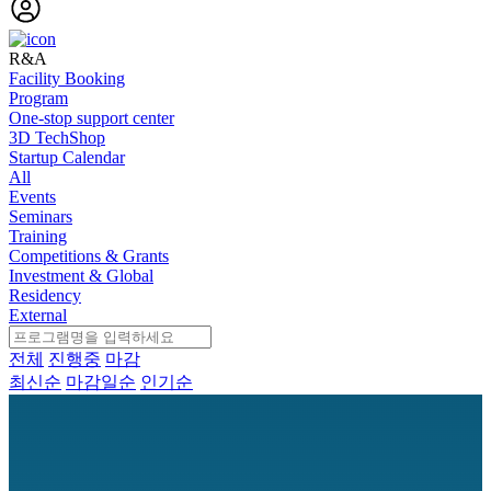
R&A
Facility Booking
Program
One-stop support center
3D TechShop
Startup Calendar
All
Events
Seminars
Training
Competitions & Grants
Investment & Global
Residency
External
전체
진행중
마감
최신순
마감일순
인기순