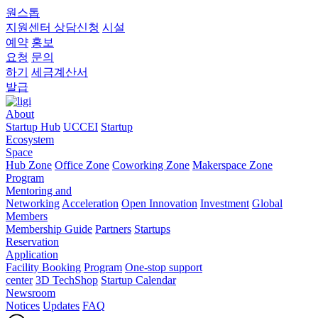
원스톱
지원센터
상담신청
시설
예약
홍보
요청
문의
하기
세금계산서
발급
About
Startup Hub
UCCEI
Startup
Ecosystem
Space
Hub Zone
Office Zone
Coworking Zone
Makerspace Zone
Program
Mentoring and
Networking
Acceleration
Open Innovation
Investment
Global
Members
Membership Guide
Partners
Startups
Reservation
Application
Facility Booking
Program
One-stop support
center
3D TechShop
Startup Calendar
Newsroom
Notices
Updates
FAQ