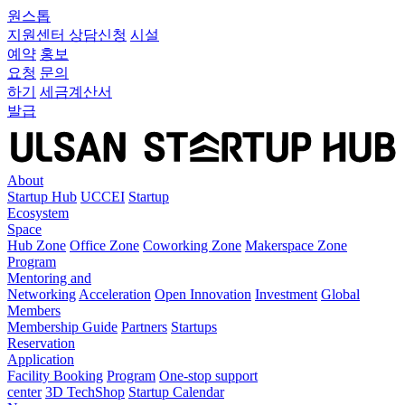
원스톱
지원센터
상담신청
시설
예약
홍보
요청
문의
하기
세금계산서
발급
About
Startup Hub
UCCEI
Startup
Ecosystem
Space
Hub Zone
Office Zone
Coworking Zone
Makerspace Zone
Program
Mentoring and
Networking
Acceleration
Open Innovation
Investment
Global
Members
Membership Guide
Partners
Startups
Reservation
Application
Facility Booking
Program
One-stop support
center
3D TechShop
Startup Calendar